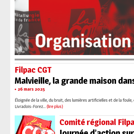
Filpac CGT
Malvieille, la grande maison dans
26 mars 2025
Éloignée de la ville, du bruit, des lumières artificielles et de la fou
Livradois-Forez...
(lire plus)
Comité régional Filp
Journée d’action sur 