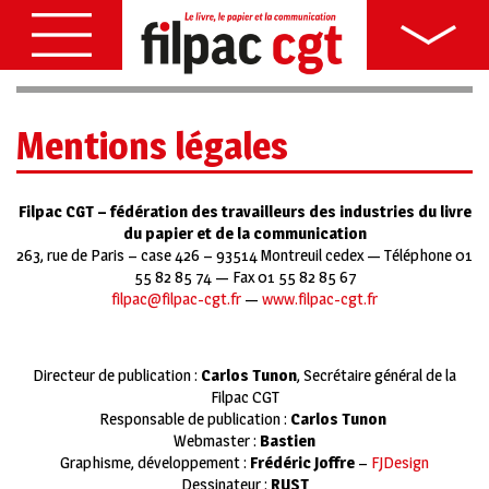
Mentions légales
Filpac CGT – fédération des travailleurs des industries du livre
du papier et de la communication
263, rue de Paris – case 426 – 93514 Montreuil cedex — Téléphone 01
55 82 85 74 — Fax 01 55 82 85 67
filpac@filpac-cgt.fr
—
www.filpac-cgt.fr
Directeur de publication :
Carlos Tunon
, Secrétaire général de la
Filpac CGT
Responsable de publication :
Carlos Tunon
Webmaster :
Bastien
Graphisme, développement :
Frédéric Joffre
–
FJDesign
Dessinateur :
RUST