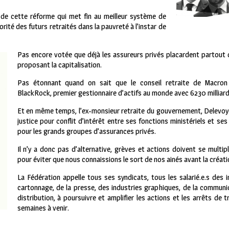
 de cette réforme qui met fin au meilleur système de
rité des futurs retraités dans la pauvreté à l’instar de
Pas encore votée que déjà les assureurs privés placardent partout d
proposant la capitalisation.
Pas étonnant quand on sait que le conseil retraite de Macron 
BlackRock, premier gestionnaire d’actifs au monde avec 6230 milliard
Et en même temps, l’ex-monsieur retraite du gouvernement, Delevoye,
justice pour conflit d’intérêt entre ses fonctions ministériels et se
pour les grands groupes d’assurances privés.
Il n’y a donc pas d’alternative, grèves et actions doivent se multipl
pour éviter que nous connaissions le sort de nos ainés avant la créatio
La Fédération appelle tous ses syndicats, tous les salarié.e.s des 
cartonnage, de la presse, des industries graphiques, de la communica
distribution, à poursuivre et amplifier les actions et les arrêts de t
semaines à venir.