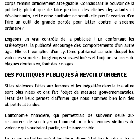
corps féminin difficilement atteignable. Connaissant le pouvoir de la
publicité, plutôt que de faire perdurer des clichés dégradants et
dévalorisants, cette crise sanitaire ne serait-elle pas l’occasion d’en
faire un outil de grande portée pour lutter contre le sexisme
ordinaire ?
Exigeons un vrai contrôle de la publicité ! En confortant les
stéréotypes, la publicité encourage des comportements d’un autre
âge. Elle est complice d’un système patriarcal au sein duquel les
violences sexuelles, longtemps sous-estimées et toujours sources de
blagues douteuses, font des ravages.
DES POLITIQUES PUBLIQUES À REVOIR D’URGENCE
Si les violences faites aux femmes et les inégalités dans le travail ne
sont plus niées et ont fait l’objet de mesures gouvernementales,
l’état des lieux permet d’affirmer que nous sommes bien loin des
objectifs attendus.
L’autonomie financière, qui permettrait de subvenir seule aux
ressources de son foyer notamment pour les femmes victimes de
violence qui voudraient partir, reste inaccessible.
Le temps partiel imposé et les dérogations à l’obligation de 24 h par