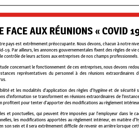
E FACE AUX RÉUNIONS « COVID 19
tre pays est extrêmement préoccupante. Nous devons, chacun à notre niv
vid-19. Par ailleurs, les annonces gouvernementales fixent des règles de vi
et le contrôle de leurs actions aux entreprises de nos champs professionnels.
itude concernant le fonctionnement de ces entreprises, nous devons redoub
stances représentatives du personnel à des réunions extraordinaires 
rus.
ilité et les modalités d’application des règles d’hygiène et de sécurité 
ons d’information se transforment en réunions extraordinaires de l’instanc
n profitent pour tenter d’apporter des modifications au règlement intérieur 
es et ponctuelles, qui peuvent être imposées par l’employeur dans le c
elles, les modifications apportées au règlement intérieur, en matière d’hyg
en son sein et il sera extrêmement difficile de revenir en arrière lorsque c