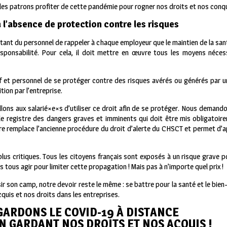
s les patrons profiter de cette pandémie pour rogner nos droits et nos conqu
à l’absence de protection contre les risques
entant du personnel de rappeler à chaque employeur que le maintien de la sa
sponsabilité. Pour cela, il doit mettre en œuvre tous les moyens néces
tif et personnel de se protéger contre des risques avérés ou générés par
tion par l’entreprise.
lons aux salarié×e×s d’utiliser ce droit afin de se protéger. Nous demand
le registre des dangers graves et imminents qui doit être mis obligatoir
e remplace l’ancienne procédure du droit d’alerte du CHSCT et permet d’app
us critiques. Tous les citoyens français sont exposés à un risque grave po
tous agir pour limiter cette propagation ! Mais pas à n’importe quel prix !
sir son camp, notre devoir reste le même : se battre pour la santé et le bien
quis et nos droits dans les entreprises.
GARDONS LE COVID-19 À DISTANCE
N GARDANT NOS DROITS ET NOS ACQUIS !