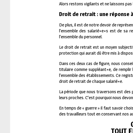
Alors restons vigilants et ne laissons pa
Droit de retrait : une réponse 
De plus, il est de notre devoir de représ
l’ensemble des salarié×e×s est de sa re
l’ensemble du personnel.
Le droit de retrait est un moyen subjec
protection qui aurait dû être mis à disposi
Dans ces deux cas de figure, nous conseil
titulaire comme suppléant×e, de remplir 
l’ensemble des établissements. Ce registr
droit de retrait de chaque salarié×e.
La période que nous traversons est des pl
leurs proches. C’est pourquoi nous devons 
En temps de « guerre » il faut savoir choi
des travailleurs tout en conservant nos ac
TOUT E