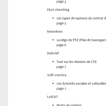
page 5
FAct checking
Les types de ruptures du contrat de
page 5
Knowhow
La négo du PSE (Plan de Sauvegard
page 6
Debrief
Tout sur les réunions du CSE
page 7
Self-service
Les Activités sociales et culturelle
page 7
LolCAT
Bruits de couloirs