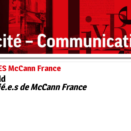
UES McCann France
ld
rié.e.s de McCann France