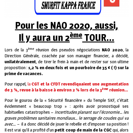
Pour les NAO 2020, aussi,
ème
Il y aura un 2
TOUR…
ème
Lors de la 3
réunion des pseudos négociations
NAO 2020
, la
Direction Générale, coachée par son manager financier, a décidé,
unilatéralement
, de tirer le frein à main et de rester sur son ultime
proposition :
1,2 % en deux fois et un pourboire de 35 € ( !) sur la
prime de vacances.
Pour rappel,
la
CGT et la CFDT revendiquaient une augmentation
ème
de 3 %, revue à la baisse à environ 2 % lors de la 3
réunion…
Pour le gourou de la « Sécurité financière » du Temple SKF, c’était
évidemment « beaucoup trop » : après avoir pronostiqué ses
habituelles catastrophes –
incertitudes planant sur l’économie… les
graves problèmes sanitaires mondiaux… le serrage de coudes qui va
avec… –
il a donc décidé de jouer le rebelle et d’imposer sa position !
Il est vrai qu’il a profité d’un
petit coup de main de la CGC
qui, alors