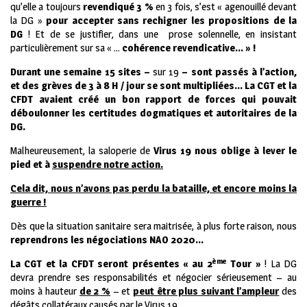
qu’elle a toujours
revendiqué 3 %
en 3 fois, s’est « agenouillé devant
la DG »
pour accepter sans rechigner les propositions de la
DG
! Et de se justifier, dans une prose solennelle, en insistant
particulièrement sur sa « …
cohérence revendicative… » !
Durant une semaine 15 sites –
sur 19
– sont passés à l’action,
et des grèves de 3 à 8 H / jour se sont multipliées… La CGT et la
CFDT avaient créé un bon rapport de forces qui pouvait
déboulonner les certitudes dogmatiques et autoritaires de la
DG.
Malheureusement, la saloperie de
Virus 19 nous oblige à lever le
pied et à
suspendre notre action.
Cela dit, nous n’avons pas perdu la bataille, et encore moins la
guerre !
Dès que la situation sanitaire sera maitrisée, à plus forte raison, nous
reprendrons les négociations NAO 2020…
ème
La CGT et la CFDT seront présentes « au 2
Tour »
! La DG
devra prendre ses responsabilités et négocier sérieusement – au
moins à hauteur
de 2 %
– et
peut être plus suivant l’ampleur
des
dégâts collatéraux causés par le Virus 19…