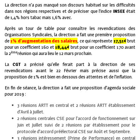
La direction n’a pas manqué son discours habituel sur les difficultés
dans nos régions respectives et de préciser que l’indice
INSEE
était
de 1,4% hors tabac mais 1,6% avec.
Après un tour de table pour connaître les revendications des
Organisations Syndicales, la direction a fait une première proposition
de
1% d’augmentation des salaires
, ce qui représente
17,51€
brut
pour un coefficient 160 et
18,44€
brut pour un coefficient 170 avant
ème
la 2
réunion qui aura lieu le 12 mars prochain.
La
CGT
a précisé qu’elle ferait part à la direction de ses
revendications avant le 22 Février mais précise aussi que la
proposition de 1% est bien en dessous des attentes et de l’inflation.
En fin de séance, la direction a fait une proposition d’agenda sociale
pour 2019 :
3 réunions ARTT en central et 2 réunions ARTT établissement
d’Avril à Juillet.
2 réunions centrales CSE pour l’accord de fonctionnement sur
Juin et Juillet suivi de 2 réunions par établissement pour le
protocole d’accord préélectoral CSE sur Août et Septembre.
3 réunions intéressement (Prime de Performance) en central