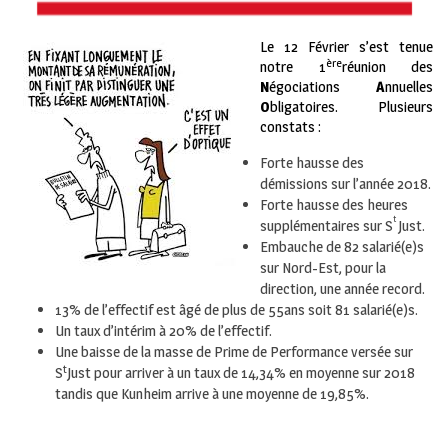
Le 12 Février s’est tenue
ère
notre 1
réunion des
N
égociations
A
nnuelles
O
bligatoires. Plusieurs
constats :
Forte hausse des
démissions sur l’année 2018.
Forte hausse des heures
t
supplémentaires sur S
Just.
Embauche de 82 salarié(e)s
sur Nord-Est, pour la
direction, une année record.
13% de l’effectif est âgé de plus de 55ans soit 81 salarié(e)s.
Un taux d’intérim à 20% de l’effectif.
Une baisse de la masse de Prime de Performance versée sur
t
S
Just pour arriver à un taux de 14,34% en moyenne sur 2018
tandis que Kunheim arrive à une moyenne de 19,85%.