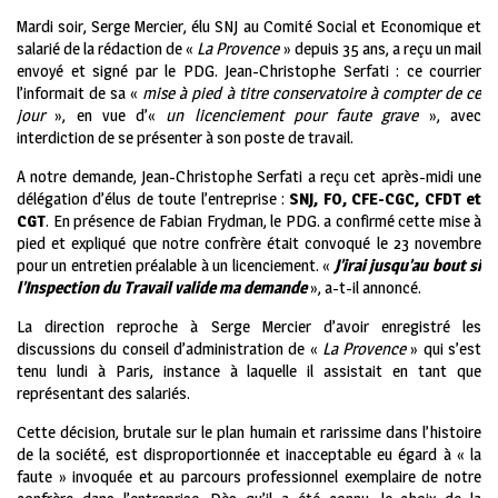
Mardi soir, Serge Mercier, élu SNJ au Comité Social et Economique et
salarié de la rédaction de «
La Provence
» depuis 35 ans, a reçu un mail
envoyé et signé par le PDG. Jean-Christophe Serfati : ce courrier
l’informait de sa «
mise à pied à titre conservatoire à compter de ce
jour
», en vue d’«
un licenciement pour faute grave
», avec
interdiction de se présenter à son poste de travail.
A notre demande, Jean-Christophe Serfati a reçu cet après-midi une
délégation d’élus de toute l’entreprise :
SNJ, FO, CFE-CGC, CFDT et
CGT
. En présence de Fabian Frydman, le PDG. a confirmé cette mise à
pied et expliqué que notre confrère était convoqué le 23 novembre
pour un entretien préalable à un licenciement. «
J’irai jusqu’au bout si
l’Inspection du Travail valide ma demande
», a-t-il annoncé.
La direction reproche à Serge Mercier d’avoir enregistré les
discussions du conseil d’administration de «
La Provence
» qui s’est
tenu lundi à Paris, instance à laquelle il assistait en tant que
représentant des salariés.
Cette décision, brutale sur le plan humain et rarissime dans l’histoire
de la société, est disproportionnée et inacceptable eu égard à « la
faute » invoquée et au parcours professionnel exemplaire de notre