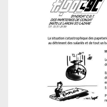
La situation catastrophique des papeterie
au détriment des salariés et de tout un b
M
L
d
E
d
e
5
P
r