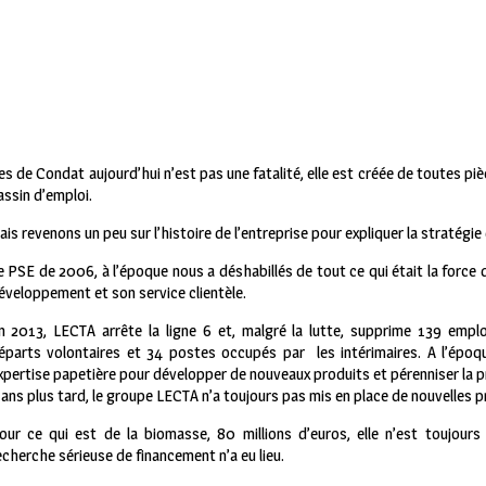
s de Condat aujourd’hui n’est pas une fatalité, elle est créée de toutes pi
assin d’emploi.
ais revenons un peu sur l’histoire de l’entreprise pour expliquer la stratégi
e PSE de 2006, à l’époque nous a déshabillés de tout ce qui était la force
éveloppement et son service clientèle.
n 2013, LECTA arrête la ligne 6 et, malgré la lutte, supprime 139 emplo
éparts volontaires et 34 postes occupés par les intérimaires. A l’épo
xpertise papetière pour développer de nouveaux produits et pérenniser la p
 ans plus tard, le groupe LECTA n’a toujours pas mis en place de nouvelles 
our ce qui est de la biomasse, 80 millions d’euros, elle n’est toujour
echerche sérieuse de financement n’a eu lieu.