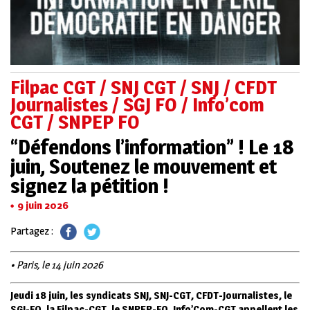
Filpac CGT / SNJ CGT / SNJ / CFDT
Journalistes / SGJ FO / Info’com
CGT / SNPEP FO
“Défendons l’information” ! Le 18
juin, Soutenez le mouvement et
signez la pétition !
9 juin 2026
Partagez :
• Paris, le 14 juin 2026
Jeudi 18 juin, les syndicats SNJ, SNJ-CGT, CFDT-Journalistes, le
SGJ-FO, la Filpac-CGT, le SNPEP-FO, Info’Com-CGT appellent les