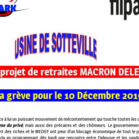
projet de retraites MACRON DEL
la grève pour le 10 Décembre 201
ace à lui un puissant mouvement de mécontentement qui touche toutes les c
me du privé
, mais aussi des précaires et des chômeurs. Le gouvernemen
ent des riches et le MEDEF ont peur d’un blocage économique de tout le pa
enda en programmant dès lundi une rencontre entre Delevoye et les syndi