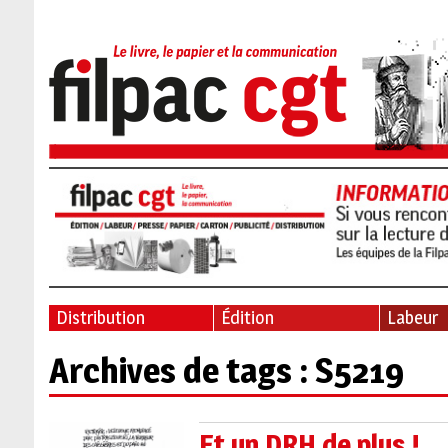
Distribution
Édition
Labeur
Archives de tags : S5219
Et un DRH de plus !