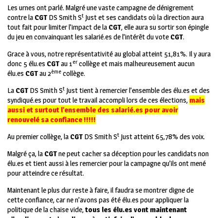
Les urnes ont parlé. Malgré une vaste campagne de dénigrement
t
contre la
CGT
DS Smith S
Just et ses candidats où la direction aura
tout fait pour limiter l’impact de la
CGT
, elle aura su sortir son épingle
du jeu en convainquant les salarié.es de l’intérêt du vote
CGT
.
Grace à vous, notre représentativité au global atteint 51,81%. Il y aura
er
donc 5 élu.es
CGT
au 1
collège et mais malheureusement aucun
ème
élu.es
CGT
au 2
collège.
t
La
CGT
DS Smith S
Just tient à remercier l’ensemble des élu.es et des
syndiqué.es pour tout le travail accompli lors de ces élections,
mais
aussi et surtout l’ensemble des salarié.es pour avoir
renouvelé sa confiance !!!!!
t
Au premier collège, la
CGT
DS Smith S
Just atteint 65,78% des voix.
Malgré ça, la
CGT
ne peut cacher sa déception pour les candidats non
élu.es et tient aussi à les remercier pour la campagne qu’ils ont mené
pour atteindre ce résultat.
Maintenant le plus dur reste à faire, il faudra se montrer digne de
cette confiance, car ne n’avons pas été élu.es pour appliquer la
politique de la chaise vide,
tous les élu.es vont maintenant