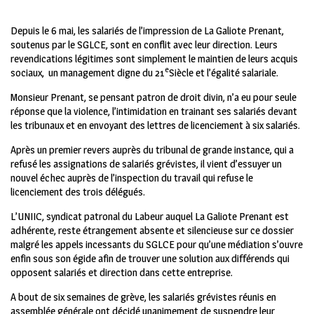
Depuis le 6 mai, les salariés de l’impression de La Galiote Prenant,
soutenus par le SGLCE, sont en conflit avec leur direction. Leurs
revendications légitimes sont simplement le maintien de leurs acquis
e
sociaux, un management digne du 21
Siècle et l’égalité salariale.
Monsieur Prenant, se pensant patron de droit divin, n’a eu pour seule
réponse que la violence, l’intimidation en trainant ses salariés devant
les tribunaux et en envoyant des lettres de licenciement à six salariés.
Après un premier revers auprès du tribunal de grande instance, qui a
refusé les assignations de salariés grévistes, il vient d’essuyer un
nouvel échec auprès de l’inspection du travail qui refuse le
licenciement des trois délégués.
L’UNIIC, syndicat patronal du Labeur auquel La Galiote Prenant est
adhérente, reste étrangement absente et silencieuse sur ce dossier
malgré les appels incessants du SGLCE pour qu’une médiation s’ouvre
enfin sous son égide afin de trouver une solution aux différends qui
opposent salariés et direction dans cette entreprise.
A bout de six semaines de grève, les salariés grévistes réunis en
assemblée générale ont décidé unanimement de suspendre leur