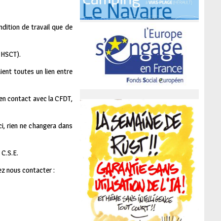
ndition de travail que de
 CHSCT).
ient toutes un lien entre
e en contact avec la CFDT,
ci, rien ne changera dans
 C.S.E.
ez nous contacter :