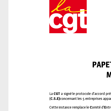
PAPE
M
La
CGT
a signé le protocole d’accord pré
(
C.S.E)
concernant les 5 entreprises appart
Cette instance remplace le
C
omité d’
E
ntr