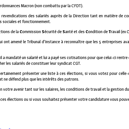
ordonnances Macron (non combattu par la CFDT).
s revendications des salariés auprès de la Direction tant en matière de co
s sociales et fonctionnement.
ctions de la
C
ommission
S
écurité de
S
anté et des
C
ondition de
T
ravail (ex
ui ont amené le Tribunal d’Instance à reconnaître que les 5 entreprises ava
l a mandaté un salarié et lui a payé ses cotisations pour que celui-ci rentr
r les salariés de constituer leur syndicat CGT.
ertainement présenter une liste à ces élections, si vous votez pour celle-
at ne défend plus que les intérêts des patrons.
votre avenir tant sur les salaires, les conditions de travail et la gestion du
 ces élections ou si vous souhaitez présenter votre candidature vous pouv