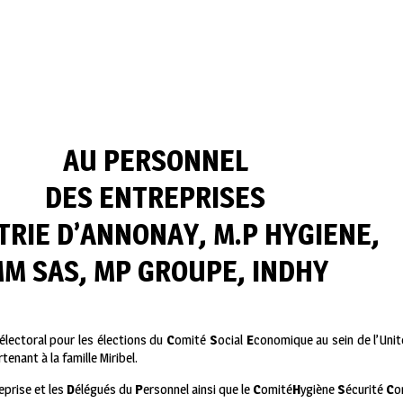
AU PERSONNEL
DES ENTREPRISES
TRIE D’ANNONAY, M.P HYGIENE,
M SAS, MP GROUPE, INDHY
électoral pour les élections du
C
omité
S
ocial
E
conomique au sein de l’Uni
enant à la famille Miribel.
eprise et les
D
élégués du
P
ersonnel ainsi que le
C
omité
H
ygiène
S
écurité
C
o