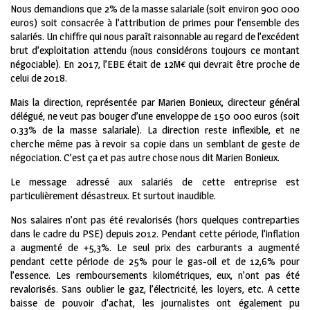
Nous demandions que 2% de la masse salariale (soit environ 900 000
euros) soit consacrée à l’attribution de primes pour l’ensemble des
salariés. Un chiffre qui nous paraît raisonnable au regard de l’excédent
brut d’exploitation attendu (nous considérons toujours ce montant
négociable). En 2017, l’EBE était de 12M€ qui devrait être proche de
celui de 2018.
Mais la direction, représentée par Marien Bonieux, directeur général
délégué, ne veut pas bouger d’une enveloppe de 150 000 euros (soit
0.33% de la masse salariale). La direction reste inflexible, et ne
cherche même pas à revoir sa copie dans un semblant de geste de
négociation. C’est ça et pas autre chose nous dit Marien Bonieux.
Le message adressé aux salariés de cette entreprise est
particulièrement désastreux. Et surtout inaudible.
Nos salaires n’ont pas été revalorisés (hors quelques contreparties
dans le cadre du PSE) depuis 2012. Pendant cette période, l’inflation
a augmenté de +5,3%. Le seul prix des carburants a augmenté
pendant cette période de 25% pour le gas-oil et de 12,6% pour
l’essence. Les remboursements kilométriques, eux, n’ont pas été
revalorisés. Sans oublier le gaz, l’électricité, les loyers, etc. A cette
baisse de pouvoir d’achat, les journalistes ont également pu