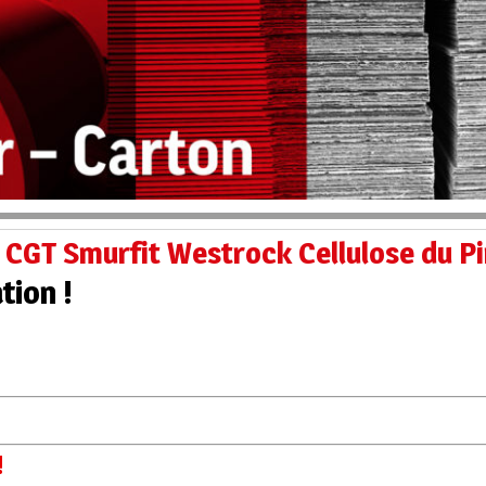
t CGT Smurfit Westrock Cellulose du Pi
tion !
!