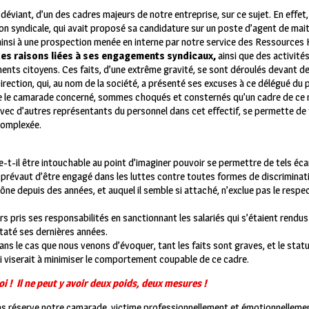
viant, d’un des cadres majeurs de notre entreprise, sur ce sujet. En effet
n syndicale, qui avait proposé sa candidature sur un poste d’agent de maitr
ainsi à une prospection menée en interne par notre service des Ressources
 des raisons liées à ses engagements syndicaux,
ainsi que des activité
ents citoyens. Ces faits, d’une extrême gravité, se sont déroulés devant de
rection, qui, au nom de la société, a présenté ses excuses à ce délégué du 
e le camarade concerné, sommes choqués et consternés qu’un cadre de ce n
avec d’autres représentants du personnel dans cet effectif, se permette de
complexée.
e-t-il être intouchable au point d’imaginer pouvoir se permettre de tels éc
révaut d’être engagé dans les luttes contre toutes formes de discriminati
 prône depuis des années, et auquel il semble si attaché, n’exclue pas le respe
rs pris ses responsabilités en sanctionnant les salariés
qui s’étaient rendu
até ses dernières années.
dans le cas que nous venons d’évoquer, tant les faits sont graves, et le stat
i viserait à minimiser le comportement coupable de ce cadre.
oi !
Il ne peut y avoir deux poids, deux mesures !
ns réserve notre camarade, victime professionnellement et émotionnelleme