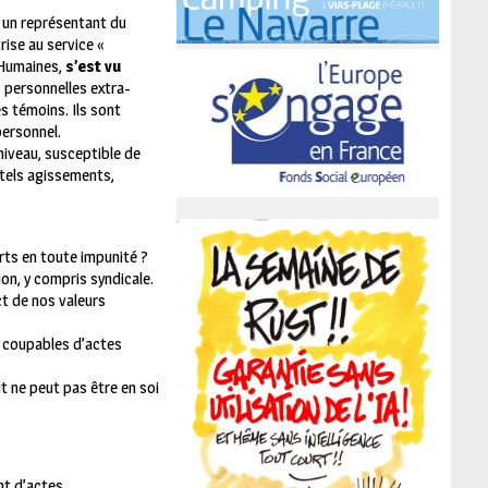
, un représentant du
ise au service «
 Humaines,
s’est vu
s personnelles extra-
s témoins. Ils sont
personnel.
iveau, susceptible de
 tels agissements,
arts en toute impunité ?
on, y compris syndicale.
ct de nos valeurs
s coupables d’actes
ut ne peut pas être en soi
nt d’actes