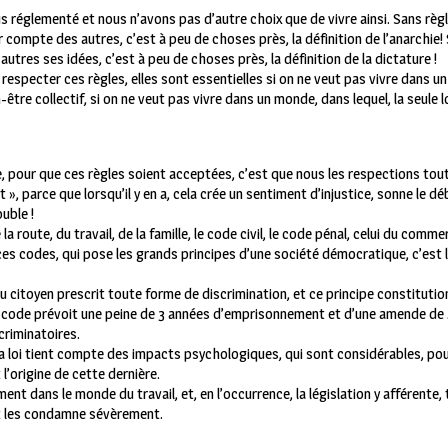
 réglementé et nous n’avons pas d’autre choix que de vivre ainsi. Sans règ
r compte des autres, c’est à peu de choses près, la définition de l’anarchie!
autres ses idées, c’est à peu de choses près, la définition de la dictature !
e respecter ces règles, elles sont essentielles si on ne veut pas vivre dans u
-être collectif, si on ne veut pas vivre dans un monde, dans lequel, la seule l
e, pour que ces règles soient acceptées, c’est que nous les respections tou
t », parce que lorsqu’il y en a, cela crée un sentiment d’injustice, sonne le dé
uble !
 route, du travail, de la famille, le code civil, le code pénal, celui du commer
 ces codes, qui pose les grands principes d’une société démocratique, c’est 
 citoyen prescrit toute forme de discrimination, et ce principe constitution
e code prévoit une peine de 3 années d’emprisonnement et d’une amende de
criminatoires.
 la loi tient compte des impacts psychologiques, qui sont considérables, pou
 l’origine de cette dernière.
ment dans le monde du travail, et, en l’occurrence, la législation
y afférente,
 et les condamne sévèrement.