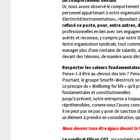
Un comportement déviant
Or, nous avons observé le comportement dé
personnel appartenant à notre organisatio
Electricité/Instrumentation», répondant 
refusé ce poste, pour, entre autres,
professionnelles en lien avec ses engagem
avérés et reconnus, y compris par notre Di
Notre organisation syndicale, tout comm
manager plus d’une centaine de salariés, 
devant des témoins, de manière aussi dé
Respecter les valeurs fondamentales
Pense-t-il être au-dessus des lois ? Pens
Pourtant, le groupe Smurfit-Westrock se p
Le principe du « Wellbeing for life » qu’il
fondamentales et constitutionnelles.
Jusqu’à présent, notre entreprise a toujou
répréhensibles, comme nous l’avons const
Il ne peut pas ne pas y avoir de sanction 
un élément à prendre en considération, qu
Nous devons tous être égaux devant la l
Le syndicat Filpac CGT,
qui soutient sa