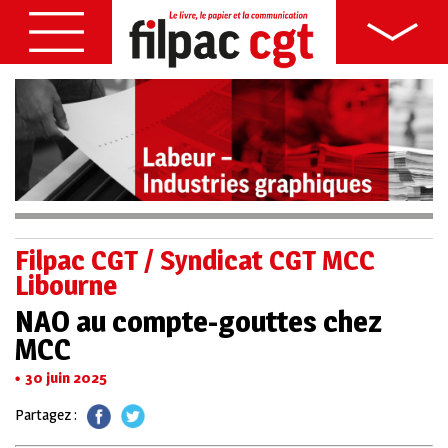
Filpac CGT / Syndicat CGT MCC
Libourne
NAO au compte-gouttes chez
MCC
30 juin 2025
Partagez :