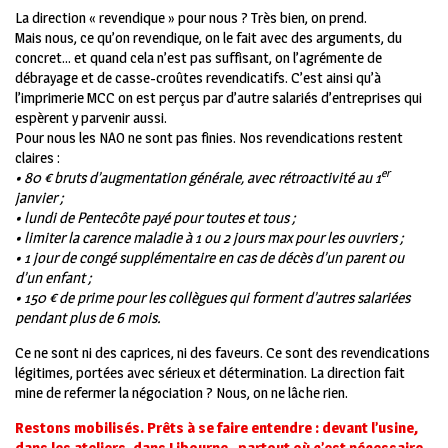
La direction « revendique » pour nous ? Très bien, on prend.
Mais nous, ce qu’on revendique, on le fait avec des arguments, du
concret… et quand cela n’est pas suffisant, on l’agrémente de
débrayage et de casse-croûtes revendicatifs. C’est ainsi qu’à
l’imprimerie MCC on est perçus par d’autre salariés d’entreprises qui
espèrent y parvenir aussi.
Pour nous les NAO ne sont pas finies. Nos revendications restent
claires :
er
• 80 € bruts d’augmentation générale, avec rétroactivité au 1
janvier ;
• lundi de Pentecôte payé pour toutes et tous ;
• limiter la carence maladie à 1 ou 2 jours max pour les ouvriers ;
• 1 jour de congé supplémentaire en cas de décès d’un parent ou
d’un enfant ;
• 150 € de prime pour les collègues qui forment d’autres salariées
pendant plus de 6 mois.
Ce ne sont ni des caprices, ni des faveurs. Ce sont des revendications
légitimes, portées avec sérieux et détermination.
La direction fait
mine de refermer la négociation ? Nous, on ne lâche rien.
Restons mobilisés. Prêts à se faire entendre :
devant l’usine,
dans les ateliers, dans Libourne,
partout où c’est nécessaire.