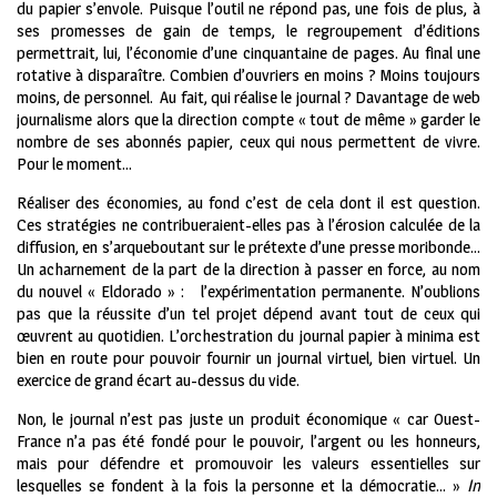
du papier s’envole. Puisque l’outil ne répond pas, une fois de plus, à
ses promesses de gain de temps, le regroupement d’éditions
permettrait, lui, l’économie d’une cinquantaine de pages. Au final une
rotative à disparaître. Combien d’ouvriers en moins ? Moins toujours
moins, de personnel. Au fait, qui réalise le journal ? Davantage de web
journalisme alors que la direction compte « tout de même » garder le
nombre de ses abonnés papier, ceux qui nous permettent de vivre.
Pour le moment…
Réaliser des économies, au fond c’est de cela dont il est question.
Ces stratégies ne contribueraient-elles pas à l’érosion calculée de la
diffusion, en s’arqueboutant sur le prétexte d’une presse moribonde…
Un acharnement de la part de la direction à passer en force, au nom
du nouvel « Eldorado » : l’expérimentation permanente. N’oublions
pas que la réussite d’un tel projet dépend avant tout de ceux qui
œuvrent au quotidien. L’orchestration du journal papier à minima est
bien en route pour pouvoir fournir un journal virtuel, bien virtuel. Un
exercice de grand écart au-dessus du vide.
Non, le journal n’est pas juste un produit économique « car Ouest-
France n’a pas été fondé pour le pouvoir, l’argent ou les honneurs,
mais pour défendre et promouvoir les valeurs essentielles sur
lesquelles se fondent à la fois la personne et la démocratie… »
In