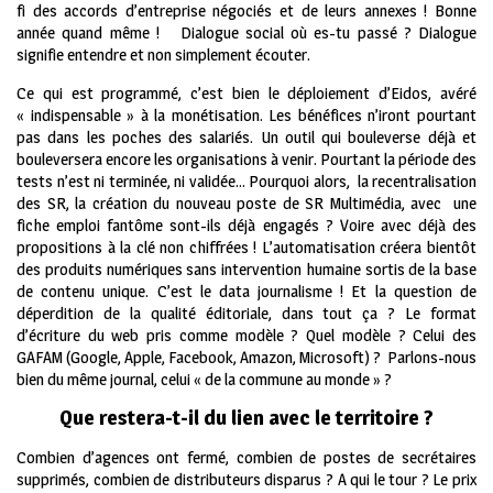
fi des accords d’entreprise négociés et de leurs annexes ! Bonne
année quand même ! Dialogue social où es-tu passé ? Dialogue
signifie entendre et non simplement écouter.
Ce qui est programmé, c’est bien le déploiement d’Eidos, avéré
« indispensable » à la monétisation. Les bénéfices n’iront pourtant
pas dans les poches des salariés. Un outil qui bouleverse déjà et
bouleversera encore les organisations à venir. Pourtant la période des
tests n’est ni terminée, ni validée… Pourquoi alors, la recentralisation
des SR, la création du nouveau poste de SR Multimédia, avec une
fiche emploi fantôme sont-ils déjà engagés ? Voire avec déjà des
propositions à la clé non chiffrées ! L’automatisation créera bientôt
des produits numériques sans intervention humaine sortis de la base
de contenu unique. C’est le data journalisme ! Et la question de
déperdition de la qualité éditoriale, dans tout ça ? Le format
d’écriture du web pris comme modèle ? Quel modèle ? Celui des
GAFAM (Google, Apple, Facebook, Amazon, Microsoft) ? Parlons-nous
bien du même journal, celui « de la commune au monde » ?
Que restera-t-il du lien avec le territoire ?
Combien d’agences ont fermé, combien de postes de secrétaires
supprimés, combien de distributeurs disparus ? A qui le tour ? Le prix