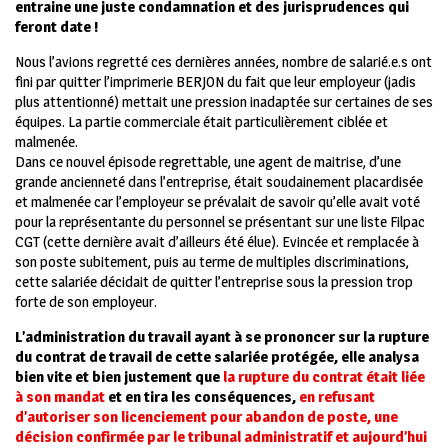
entraine une juste condamnation et des jurisprudences qui
feront date !
N
ous l’avions regretté ces dernières années, nombre de salarié.e.s ont
fini par quitter l’imprimerie BERJON du fait que leur employeur (jadis
plus attentionné) mettait une pression inadaptée sur certaines de ses
équipes. La partie commerciale était particulièrement ciblée et
malmenée.
Dans ce nouvel épisode regrettable, une agent de maitrise, d’une
grande ancienneté dans l’entreprise, était soudainement placardisée
et malmenée car l’employeur se prévalait de savoir qu’elle avait voté
pour la représentante du personnel se présentant sur une liste Filpac
CGT (cette dernière avait d’ailleurs été élue). Evincée et remplacée à
son poste subitement, puis au terme de multiples discriminations,
cette salariée décidait de quitter l’entreprise sous la pression trop
forte de son employeur.
L’administration du travail ayant à se prononcer sur la rupture
du contrat de travail de cette salariée protégée, elle analysa
bien vite et bien justement que
la rupture du contrat était liée
à son mandat
et en tira les conséquences,
en refusant
d’autoriser son licenciement pour abandon de poste, une
décision confirmée par le tribunal administratif et aujourd’hui