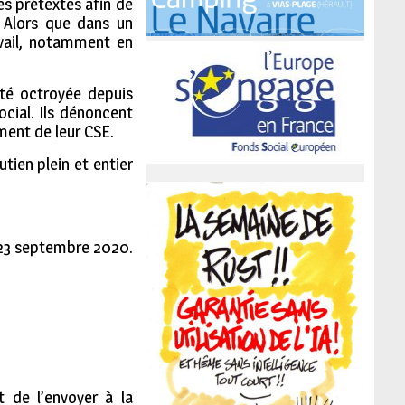
es prétextes afin de
. Alors que dans un
avail, notamment en
été octroyée depuis
ocial. Ils dénoncent
ment de leur CSE.
tien plein et entier
 23 septembre 2020.
 de l’envoyer
à la