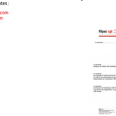
tes :
.com
m