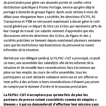
de prestataire pour gérer ses abonnés portés et confier cette
distribution spécifique à Promo Portage, service qui gère déjà le
portage à domicile du groupe Figaro. Après avoir obtenu 6 mois de
délais pour réorganiser leurs 3 sociétés, les directions d’ICPS, AS
Transpresse et PRM se retrouvent maintenant à devoir gérer le coût
social généré par ce départ du titre Les Echos qui représente 38% de
leur charge de travail. Les salariés viennent d’apprendre que des
discussions entre les directions des Echos, du Figaro et des 3
sociétés précitées se tiennent depuis maintenant plusieurs semaines
sans que les institutions représentatives du personnel ne soient
informées de la situation.
Alertée par son délégué syndical, la FILPAC-CGT a provoqué, ce jeudi
16 mars, une assemblée des salarié(e)s afin de les informer de la
situation et de recueillir leurs revendications face à la menace qui
pèse sur leur emploi. Au cours de cette assemblée, tous les
participants se sont déclarés solidaires entre eux et ont affirmé se
tenir prêts à des actions si leurs revendications n’étaient pas prises
en compte par le donneur d’ordre et le nouveau prestataire.
La FILPAC-CGT n’acceptera pas qu’une fois de plus les
porteurs de presse soient considérés comme de simples «
kleenex » à qui on demanderait d’effectuer leur mission sans