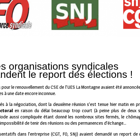
s organisations syndicales
dent le report des élections !
 pour le renouvellement du CSE de l’UES La Montagne avaient été annoncées
es à une date encore inconnue.
tés à la négociation, dont la deuxième réunion s’est tenue hier matin en p
ctoral
en raison du délai beaucoup trop court (à peine plus de deux 
ode aussi compliquée étant donné les nombreux sites fermés, le chômage
, l’impossibilité de tenir des réunions ou des permanences d’échange…
sentatifs dans l’entreprise (CGT, FO, SNJ) avaient demandé un report de c