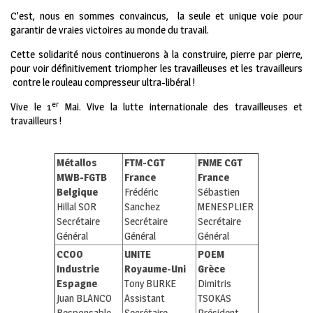
C’est, nous en sommes convaincus, la seule et unique voie pour
garantir de vraies victoires au monde du travail.
Cette solidarité nous continuerons à la construire, pierre par pierre,
pour voir définitivement triompher les travailleuses et les travailleurs
contre le rouleau compresseur ultra-libéral !
er
Vive le 1
Mai. Vive la lutte internationale des travailleuses et
travailleurs !
Métallos
FTM-CGT
FNME CGT
MWB-FGTB
France
France
Belgique
Frédéric
Sébastien
Hillal SOR
Sanchez
MENESPLIER
Secrétaire
Secrétaire
Secrétaire
Général
Général
Général
CCOO
UNITE
POEM
Industrie
Royaume-Uni
Grèce
Espagne
Tony BURKE
Dimitris
Juan BLANCO
Assistant
TSOKAS
Responsable
Secrétaire
Président