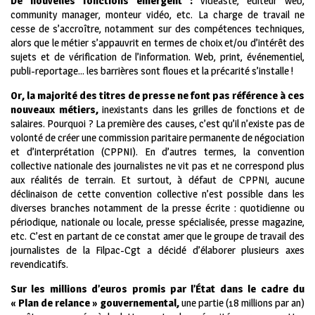
De nouvelles fonctions émergent :
vidéaste, éditeur web,
community manager, monteur vidéo, etc. La charge de travail ne
cesse de s’accroître, notamment sur des compétences techniques,
alors que le métier s’appauvrit en termes de choix et/ou d’intérêt des
sujets et de vérification de l’information. Web, print, événementiel,
publi-reportage… les barrières sont floues et la précarité s’installe !
Or, la majorité des titres de presse ne font pas référence à ces
nouveaux métiers,
inexistants dans les grilles de fonctions et de
salaires. Pourquoi ? La première des causes, c’est qu’il n’existe pas de
volonté de créer une commission paritaire permanente de négociation
et d’interprétation (CPPNI). En d’autres termes, la convention
collective nationale des journalistes ne vit pas et ne correspond plus
aux réalités de terrain. Et surtout, à défaut de CPPNI, aucune
déclinaison de cette convention collective n’est possible dans les
diverses branches notamment de la presse écrite : quotidienne ou
périodique, nationale ou locale, presse spécialisée, presse magazine,
etc. C’est en partant de ce constat amer que le groupe de travail des
journalistes de la Filpac-Cgt a décidé d’élaborer plusieurs axes
revendicatifs.
Sur les millions d’euros promis par l’État dans le cadre du
« Plan de relance » gouvernemental,
une partie (18 millions par an)