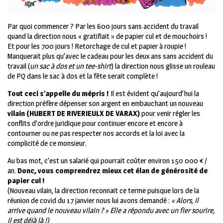
Par quoi commencer ? Par les 600 jours sans accident du travail
quand la direction nous « gratifiait » de papier cul et de mouchoirs !
Et pour les 700 jours ! Retorchage de cul et papier à roupie !
Manquerait plus qu’avec le cadeau pour les deux ans sans accident du
travail (
un sac à dos et un tee-shirt
) la direction nous glisse un rouleau
de PQ dans le sac à dos et la fête serait complète !
Tout ceci s’appelle du mépris !
Il est évident qu’aujourd’hui la
direction préfère dépenser son argent en embauchant un nouveau
vilain (HUBERT DE RIVERIEULX DE VARAX)
pour venir régler les
conflits d’ordre juridique pour continuer encore et encore à
contourner ou ne pas respecter nos accords et la loi avec la
complicité de ce monsieur.
Au bas mot, c’est un salarié qui pourrait coûter environ 150 000 € /
an.
Donc, vous comprendrez mieux cet élan de générosité de
papier cul !
(Nouveau vilain, la direction reconnait ce terme puisque lors de la
réunion de covid du 17 janvier nous lui avons demandé :
« Alors, il
arrive quand le nouveau vilain ? » Elle a répondu avec un fier sourire,
il est déjà là !)