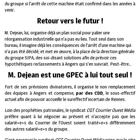
du groupe si l’arrêt de cette machine était confirmé dans les années à
venir.
Retour vers le futur !
M. Dejean, lui, organise déjà un plan social pour palier une
réorganisation industrielle qui n’a pas eu lieu. Tout seul dans son
bureau, il imagine déjà les conséquences de l’arrêt d’une machine qui
n’a pas été décidé, et met en œuvre, à la place de la direction générale
du groupe SIPA, des soi-disant solutions afin de prévoir ces
hypothétiques reclassements à Angers qui s’en suivrait. Peut-être…
M. Dejean est une GPEC à lui tout seul !
Fort de ses prévisions divinatoires, il organise le non remplacement
des équipes à Angers et compense,
par des CDD
, le sous-effectif
actuel afin de pouvoir accueillir le sureffectif incertain de Rennes.
Loin des prophéties patronales, le syndicat
CGT Courrier Ouest Média
préfère quant à lui négocier au présent et n’accepte pas que les
salarié×e×s du Courrier de l’Ouest soient traité×e×s différemment
des autres salarié×e×s du groupe.
C’est pourquoi le syndicat
CGT Courrier Ouest Média
exige que le site