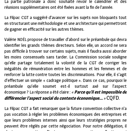
La partie patronale a donc souhaité revoir le calendrier et des
réunions supplémentaires ont été fixées avant la fin de l’année.
La Filpac CGT a suggéré d’avancer sur les sujets non bloquants tout
en structurant une méthodologie et une architecture qui permettront
de gagner en efficacité sur les autres thèmes.
Valérie NOËL propose de travailler d’abord sur le préambule qui devra
identifier les grands thèmes directeurs. Selon elle, un accord ne sera
pas difficile à trouver sur certains sujets, mais il faudra aussi aborder
les moins consensuels sans tarder. La Commission sociale souligne
qu’elle partage totalement la volonté de la CGT de corriger les
inégalités de rémunération entre les hommes et les femmes et de
renforcer la lutte contre toutes les discriminations. Pour elle, il s’agit
d’effectuer un simple « cadrage politique ». Dans ce cas, pourquoi le
préambule qu’elle soumet est-il surtout axé sur l’aspect
économique ? La réponse a été claire :
«
Parce qu’il est impossible de
CQFD
différencier l’aspect social du contexte économique…
»
.
La Filpac CGT a fait remarquer que la future convention collective n’a
pas vocation à régler les problèmes économiques des entreprises et
que leurs problèmes internes ainsi que leurs stratégies propres ne
peuvent être réglés par cette négociation. Pour notre délégation, il