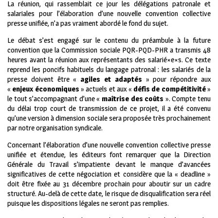
La réunion, qui rassemblait ce jour les délégations patronale et
salariales pour l’élaboration d’une nouvelle convention collective
presse unifiée, n’a pas vraiment abordé le fond du sujet.
Le débat s’est engagé sur le contenu du préambule à la future
convention que la Commission sociale PQR-PQD-PHR a transmis 48
heures avant la réunion aux représentants des salarié×e×s. Ce texte
reprend les poncifs habituels du langage patronal : les salariés de la
presse doivent être «
agiles et adaptés
» pour répondre aux
«
enjeux économiques
» actuels et aux «
défis de compétitivité
»
le tout s’accompagnant d’une «
maîtrise des coûts
». Compte tenu
du délai trop court de transmission de ce projet, il a été convenu
qu’une version à dimension sociale sera proposée très prochainement
par notre organisation syndicale.
Concernant l’élaboration d’une nouvelle convention collective presse
unifiée et étendue, les éditeurs font remarquer que la Direction
Générale du Travail s’impatiente devant le manque d’avancées
significatives de cette négociation et considère que la « deadline »
doit être fixée au 31 décembre prochain pour aboutir sur un cadre
structuré. Au-delà de cette date, le risque de disqualification sera réel
puisque les dispositions légales ne seront pas remplies.