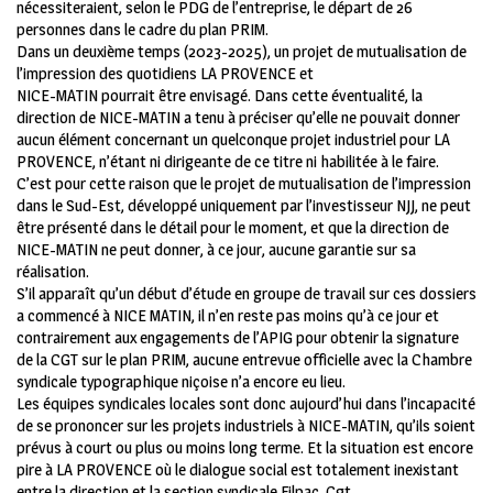
nécessiteraient, selon le PDG de l’entreprise, le départ de 26
personnes dans le cadre du plan PRIM.
Dans un deuxième temps (2023-2025), un projet de mutualisation de
l’impression des quotidiens LA PROVENCE et
NICE-MATIN pourrait être envisagé. Dans cette éventualité, la
direction de NICE-MATIN a tenu à préciser qu’elle ne pouvait donner
aucun élément concernant un quelconque projet industriel pour LA
PROVENCE, n’étant ni dirigeante de ce titre ni habilitée à le faire.
C’est pour cette raison que le projet de mutualisation de l’impression
dans le Sud-Est, développé uniquement par l’investisseur NJJ, ne peut
être présenté dans le détail pour le moment, et que la direction de
NICE-MATIN ne peut donner, à ce jour, aucune garantie sur sa
réalisation.
S’il apparaît qu’un début d’étude en groupe de travail sur ces dossiers
a commencé à NICE MATIN, il n’en reste pas moins qu’à ce jour et
contrairement aux engagements de l’APIG pour obtenir la signature
de la CGT sur le plan PRIM, aucune entrevue officielle avec la Chambre
syndicale typographique niçoise n’a encore eu lieu.
Les équipes syndicales locales sont donc aujourd’hui dans l’incapacité
de se prononcer sur les projets industriels à NICE-MATIN, qu’ils soient
prévus à court ou plus ou moins long terme. Et la situation est encore
pire à LA PROVENCE où le dialogue social est totalement inexistant
entre la direction et la section syndicale Filpac-Cgt.