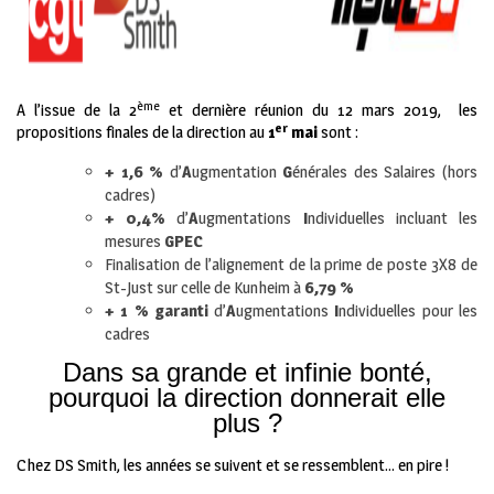
ème
A l’issue de la 2
et dernière réunion du 12 mars 2019, les
er
propositions finales de la direction au
1
mai
sont :
+ 1,6 %
d’
A
ugmentation
G
énérales des Salaires (hors
cadres)
+ 0,4%
d’
A
ugmentations
I
ndividuelles incluant les
mesures
GPEC
Finalisation de l’alignement de la prime de poste 3X8 de
St-Just sur celle de Kunheim à
6,79 %
+ 1 %
garanti
d’
A
ugmentations
I
ndividuelles pour les
cadres
Dans sa grande et infinie bonté,
pourquoi la direction donnerait elle
plus ?
Chez DS Smith, les années se suivent et se ressemblent… en pire !