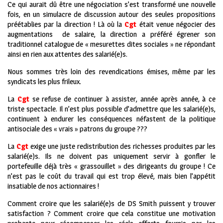
Ce qui aurait dû être une négociation s’est transformé une nouvelle
fois, en un simulacre de discussion autour des seules propositions
préétablies par la direction ! Là où la
Cgt
était venue négocier des
augmentations de salaire, la direction a préféré égrener son
traditionnel catalogue de « mesurettes dites sociales » ne répondant
ainsi en rien aux attentes des salarié(e)s.
Nous sommes très loin des revendications émises, même par les
syndicats les plus frileux.
La
Cgt
se refuse de continuer à assister, année après année, à ce
triste spectacle. Il n’est plus possible d’admettre que les salarié(e)s,
continuent à endurer les conséquences néfastent de la politique
antisociale des « vrais » patrons du groupe ???
La
Cgt
exige une juste redistribution des richesses produites par les
salarié(e)s. Ils ne doivent pas uniquement servir à gonfler le
portefeuille déjà très « grassouillet » des dirigeants du groupe ! Ce
n’est pas le coût du travail qui est trop élevé, mais bien l’appétit
insatiable de nos actionnaires !
Comment croire que les salarié(e)s de DS Smith puissent y trouver
satisfaction ? Comment croire que cela constitue une motivation