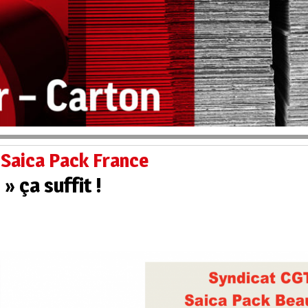
 Saica Pack France
 » ça suffit !