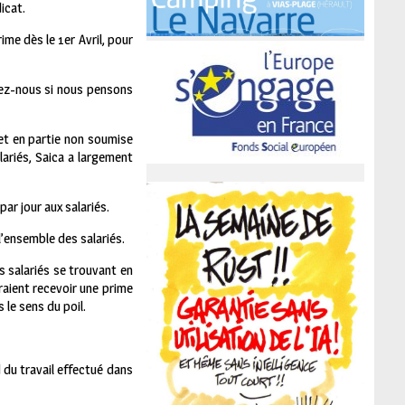
icat.
ime dès le 1er Avril, pour
usez-nous si nous pensons
et en partie non soumise
lariés, Saica a largement
ar jour aux salariés.
l’ensemble des salariés.
s salariés se trouvant en
raient recevoir une prime
 le sens du poil.
 du travail effectué dans