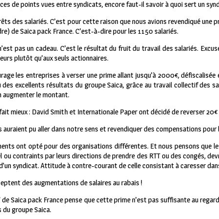
s de points vues entre syndicats, encore faut-il savoir à quoi sert un synd
rêts des salariés. C’est pour cette raison que nous avions revendiqué une pr
dre) de Saica pack France. C’est-à-dire pour les 1150 salariés.
’est pas un cadeau. C’est le résultat du fruit du travail des salariés. Exc
lleurs plutôt qu’aux seuls actionnaires.
age les entreprises à verser une prime allant jusqu’à 2000€, défiscalisée 
 des excellents résultats du groupe Saica, grâce au travail collectif des sa
en augmenter le montant.
ait mieux : David Smith et Internationale Paper ont décidé de reverser 20€ p
us auraient pu aller dans notre sens et revendiquer des compensations pour 
ments ont opté pour des organisations différentes. Et nous pensons que le
el ou contraints par leurs directions de prendre des RTT ou des congés, dev
d’un syndicat. Attitude à contre-courant de celle consistant à caresser dans
eptent des augmentations de salaires au rabais !
 de Saica pack France pense que cette prime n’est pas suffisante au regard
s du groupe Saica.