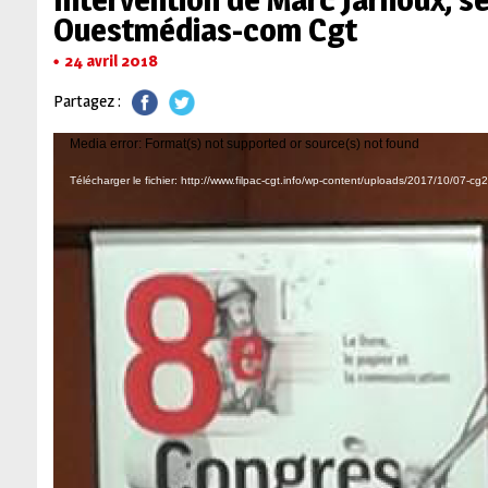
Ouestmédias-com Cgt
24 avril 2018
Partagez :
Lecteur
Media error: Format(s) not supported or source(s) not found
vidéo
Télécharger le fichier: http://www.filpac-cgt.info/wp-content/uploads/2017/10/07-