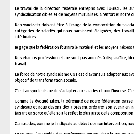
Le travail de la direction fédérale entrepris avec l’UGICT, les a
syndicalisation ciblés et de moyens mutualisés, à renforcer notre o
Nos syndicats doivent être à l’image de la composition du salari
catégories de salariés qui nous paraissent éloignées, des trava
intérimaires.
Je gage que la fédération fournira le matériel et les moyens nécessa
Nos champs professionnels ne sont pas amenés à disparaître, bien
travail.
La force de notre syndicalisme CGT est d’avoir su s’adapter aux évol
objectif de transformation sociale.
C’est au syndicalisme de s’adapter aux salariés et non l’inverse. 
Comme l’a évoqué Julien, la pérennité de notre fédération pass
syndicaux et nous devons dès à présent préparer son avenir en in
faisant en sorte qu’elle soit le reflet le plus juste de la compositio
Camarades, comme je l’indiquais au début de mon intervention, nou
Le 19 avril, l’ensemble des professions seront dans la rue pour s