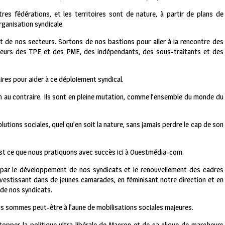
utres fédérations, et les territoires sont de nature, à partir de plans de
rganisation syndicale.
at de nos secteurs. Sortons de nos bastions pour aller à la rencontre des
illeurs des TPE et des PME, des indépendants, des sous-traitants et des
ires pour aider à ce déploiement syndical.
 au contraire. Ils sont en pleine mutation, comme l’ensemble du monde du
utions sociales, quel qu’en soit la nature, sans jamais perdre le cap de son
C’est ce que nous pratiquons avec succès ici à Ouestmédia-com.
e par le développement de nos syndicats et le renouvellement des cadres
vestissant dans de jeunes camarades, en féminisant notre direction et en
n de nos syndicats.
s sommes peut-être à l’aune de mobilisations sociales majeures.
topper la politique ultra libérale de Macron et de sa clique de marcheurs