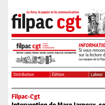
Distribution
Édition
Labeur
Filpac-Cgt
Intervention de Marc Jarnoux, s