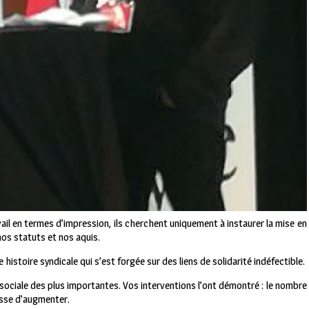
nous rassemble en oubliant, pour un temps et dans l’intérêt de notre CGT,
nue l’essentiel est bien qu’à l’issue de nos débats, nous soyons unis et
atronat.
 de leur mise en opposition quand il s’agit de l’emploi, de leur statut social,
l en termes d’impression, ils cherchent uniquement à instaurer la mise en
nos statuts et nos aquis.
istoire syndicale qui s’est forgée sur des liens de solidarité indéfectible.
 sociale des plus importantes. Vos interventions l’ont démontré : le nombre
esse d’augmenter.