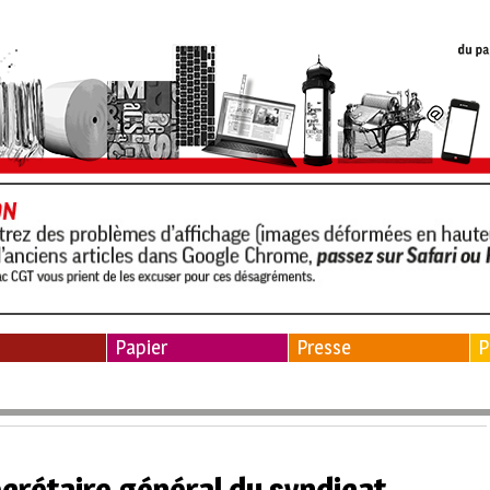
Papier
Presse
P
ecrétaire général du syndicat