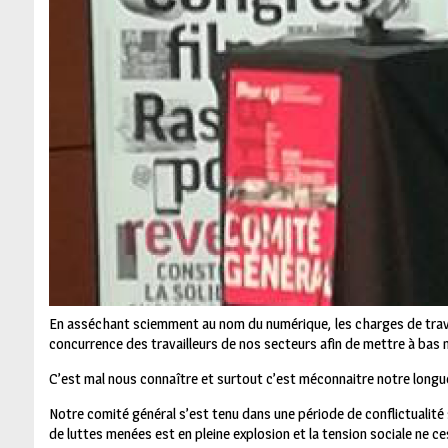
Durant ces trois demi-journées, nous avons pu débattre de ce qui 
ce qui parfois nous divise.
Comme le disait hier Jean-Michel dans son intervention de bienve
rassemblés pour résister à l’offensive de ce gouvernement et du p
La stratégie patronale est bien celle de la division des travailleurs,
de leur ethnie ou de leur religion.
En asséchant sciemment au nom du numérique, les charges de travai
concurrence des travailleurs de nos secteurs afin de mettre à bas 
C’est mal nous connaître et surtout c’est méconnaitre notre longue h
Notre comité général s’est tenu dans une période de conflictualité
de luttes menées est en pleine explosion et la tension sociale ne c