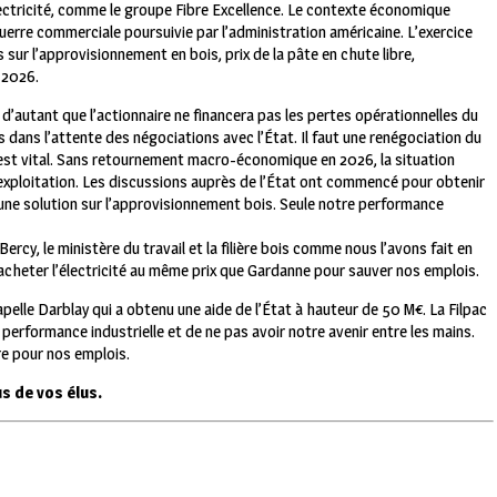
lectricité, comme le groupe Fibre Excellence. Le contexte économique
erre commerciale poursuivie par l’administration américaine. L’exercice
 sur l’approvisionnement en bois, prix de la pâte en chute libre,
 2026.
e, d’autant que l’actionnaire ne financera pas les pertes opérationnelles du
 dans l’attente des négociations avec l’État.
Il faut une renégociation du
’est vital. Sans retournement macro-économique en 2026, la situation
exploitation.
Les discussions auprès de l’État ont commencé pour obtenir
r une solution sur l’approvisionnement bois. Seule notre performance
cy, le ministère du travail et la filière bois comme nous l’avons fait en
acheter l’électricité au même prix que Gardanne pour sauver nos emplois.
pelle Darblay qui a obtenu une aide de l’État à hauteur de 50 M€. La Filpac
 performance industrielle et de ne pas avoir notre avenir entre les mains.
re pour nos emplois.
s de vos élus.