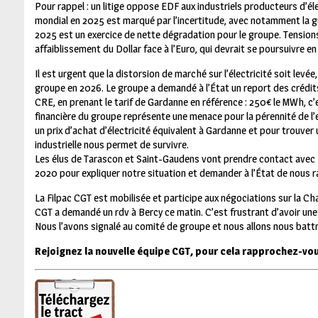
P
our rappel : un litige oppose EDF aux industriels producteurs d’é
mondial en 2025 est marqué par l’incertitude, avec notamment la gu
2025 est un exercice de nette dégradation pour le groupe.
Tensions
affaiblissement du Dollar face à l’Euro, qui devrait se poursuivre en
Il est urgent que la distorsion de marché sur l’électricité soit levé
groupe en 2026. Le groupe a demandé à l’État un report des crédits
CRE, en prenant le tarif de Gardanne en référence : 250€ le MWh, c
financière du groupe représente une menace pour la pérennité de l’
un prix d’achat d’électricité équivalent à Gardanne et pour trouve
industrielle nous permet de survivre.
Les élus de Tarascon et Saint-Gaudens vont prendre contact avec Ber
2020 pour expliquer notre situation et demander à l’État de nous r
La Filpac CGT est mobilisée et participe aux négociations sur la Cha
CGT a demandé un rdv à Bercy ce matin.
C’est frustrant d’avoir une
Nous l’avons signalé au comité de groupe et nous allons nous batt
Rejoignez la nouvelle équipe CGT, pour cela rapprochez-vou