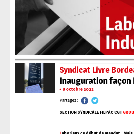
Syndicat Livre Borde
Inauguration façon 
8 octobre 2022
Partagez :
SECTION SYNDICALE FILPAC CGT
GROU
L
aborieux ce début de m