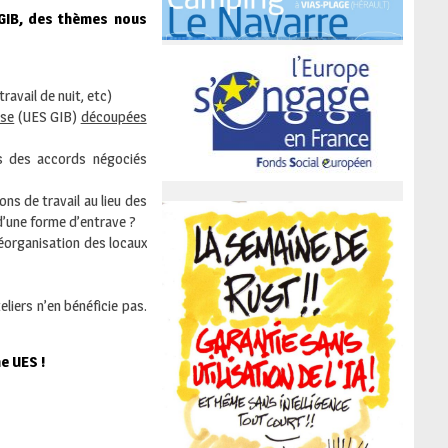
 GIB, des thèmes nous
ravail de nuit, etc)
ise
(UES GIB)
découpées
ns des accords négociés
ns de travail au lieu des
d’une forme d’entrave ?
réorganisation des locaux
liers n’en bénéficie pas.
e UES !