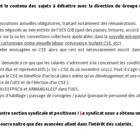
 et le contenu des sujets à débattre avec la direction du Groupe
ociations annuelles obligatoires, traitant notamment des rémunérations.
es négociés au sein entités de l’UES GIB (quid des pauses, brisures, accord t
r sur la ou les conventions collectives applicables dans la
nouvelle entrepr
é cartonnage, prime annuelle labeur, prévoyance, budget CSE, etc)
.
telier envisagées en CSE alors que ceci est nécessairement inscrit da
 demande à ce que que les salariés s’adressent à lui concernant les conditio
t élus et représentatifs (« Sic » CSE du 26 novembre 2021). Peut-il s’agir 
t que le CSE ne bénéficie d’un local (alors même qu’un déménagement et une 
e de l’UES et de l’élection d’un CSE.).
de KLEEFPACK et ARMAN&KLEEF dans l’UES.
ps d’habillage / passage de consignes / pause (puisque le personnel des ate
notre section syndicale et positivons !
L
e syndicat nous a obtenu un
rra naitre que des avancées allant dans l’intérêt des salariés.