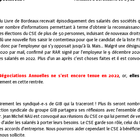
du Livre de Bordeaux recevait épisodiquement des salariés des sociétés
cter nombre d’informations permettant à terme d’obtenir la reconnaissance
es élections du CSE de plus de 50 personnes, induisant de nouveaux droits 
û une nouvelle fois saisir le contentieux pour que le candidat de la liste
t donc par l’employeur qui s’y opposait jusqu’à là. Mais… Malgré une désig
20 par mail, confirmé par RAR signé par l’employeur le 9 décembre 2020
s salariés en 2022. Plus d’un an après c’est choses faites et il est conv
Négociations Annuelles ne s’est encore tenue en 2022
, or,
elle
dement en cette rentrée.
airement les syndiqué-e-s de GIB qui la traceront ! Plus ils seront nombr
ction syndicale du groupe GIB partagera ses réflexions avec l’ensemble d
er. Jean Michel NAU est convoqué aux réunions du CSE ce qui lui permet de ve
’aider les salariés à porter leurs besoins. Le CSE garde son rôle, celui du 
des accords d’entreprise. Nous pourrons aider cependant le CSE à bénéfici
ous sollicite.