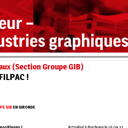
aux (Section Groupe GIB)
FILPAC !
PE GIB
EN GIRONDE
andat…Mais positivons !
Actualisé à Bordeaux le 16 09 22