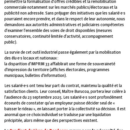
permettre la formalisation d’offres crédibles et la remobilisation
commerciale notamment sur les marchés publics/électoraux et la
publicité non adressée. Sans préjuger des initiatives que les salarié·e·s
pourraient encore prendre, et dans le respect de leur autonomie, nous
demandons aux autorités administratives et judiciaires compétentes
d’examiner l’ensemble des voies de droit disponibles (mesures
conservatoires, continuité limitée d’activité, accompagnement
public).
La survie de cet outil industriel passe également par la mobilisation
des élu·e·s locaux et nationaux :
la disparition d’IMPRIM 33 affaiblirait une forme de souveraineté
d’impression du territoire (affiches électorales, programmes
municipaux, bulletins d’information).
Les salarié·e·s ont tenu leur part du contrat, maintenu la qualité et la
satisfaction clients. Leur conseil, Maître Burucoa, portera leur colère à
l’audience du 23 septembre 2025. Les salarié·e·s sont profondément
écoeurés de constater qu’un employeur puisse décider seul de «
baisser le rideau », en laissant porter à la collectivité sa décision. Il est
anormal que ce choix individuel se traduise par une liquidation
précipitée, alors même que des perspectives existent.