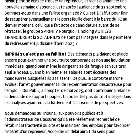
pleine période censée trouver un repreneur) et vient d’annoncer une
nouvelle semaine d’absence juste après l’audience du 23 septembre.
Sommes-nous dans une faillite organisée ? Qui est à l’affut pour finir
de récupérer éventuellement le portefeuille client à la barre du TC au
dernier moment, celui qui a fait acte de candidature avant de se
rétracter, le groupe SPRINT ? Pourquoi la holding ADRILYS
FINANCIÈRE et la SCI ADRILYS ne sont pas intégrés dans le périmètre
du redressement judiciaire d’avril 2025 ?
IMPRIM 33 n’est pas en faillite !
Des éléments plaidaient et plaide
encore pour examiner une poursuite temporaire et non une liquidation
immédiate, quand bien même le dirigeant se dit fatigué et veut tirer
seul le rideau. Quand bien même les salariés sont écœurés des
manoeuvres auxquelles ils assistent ! De plus, le contexte marché
évolue : l’arrêt gouvernemental de l’expérimentation désastreuse pour
l’emploi « Oui Pub », à compter de mai 2025, doit contribuer à relancer
la demande de supports papier. Un potentiel pas du tout intégré dans
les analyses ayant conclu hâtivement à l’absence de perspectives.
Nous demandons au Tribunal, aux pouvoirs publics et à
l’administrateur de s’assurer qu’il a été réellement recherché de
rétablir l’attractivité du site et le maintien des emplois pour favoriser
l’intérêt d’un repreneur. Accorder un délai aurait du sens pour