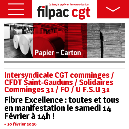
Intersyndicale CGT comminges /
CFDT Saint-Gauduns / Solidaires
Comminges 31 / FO / U F.S.U 31
Fibre Excellence : toutes et tous
en manifestation le samedi 14
Février à 14h !
10 février 2026