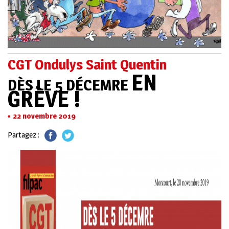
CGT Ondulys Saint Quentin
EN
DÈS LE 5 DÉCEMRE
GRÈVE !
22 novembre 2019
Partagez :