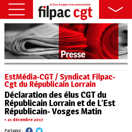
EstMédia-CGT / Syndicat Filpac-
Cgt du Républicain Lorrain
Déclaration des élus CGT du
Républicain Lorrain et de L’Est
Républicain- Vosges Matin
21 décembre 2017
Partagez :