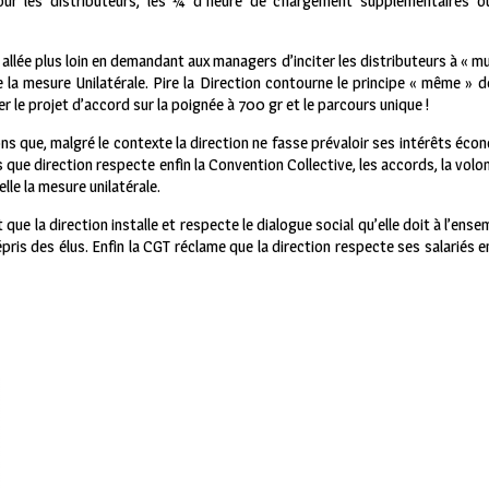
ur les distributeurs, les ¼ d’heure de chargement supplémentaires o
allée plus loin en demandant aux managers d’inciter les distributeurs à « mu
 la mesure Unilatérale. Pire la Direction contourne le principe « même » 
er le projet d’accord sur la poignée à 700 gr et le parcours unique !
s que, malgré le contexte la direction ne fasse prévaloir ses intérêts écon
ns que direction respecte enfin la Convention Collective, les accords, la vol
lle la mesure unilatérale.
e la direction installe et respecte le dialogue social qu’elle doit à l’ense
pris des élus. Enfin la CGT réclame que la direction respecte ses salariés e