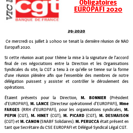
Obligatoires
EUROPAFI 2020
29-2020
Ce mercredi 01 juillet à 10h00 se tenait la dernière réunion de NAO
Europafi 2020.
Si cette réunion avait pour thème la mise à la signature de l’accord
final de ces négociations entre la Direction et les Organisations
Syndicales du site, la CGT a tenu à ce qu’elle se tienne sur la forme
d’une réunion plénière afin que l’ensemble des membres de notre
délégation puissent y assister et contrôler le déroulement des
opérations.
Étaient présents pour la Direction,
M. BONNIER
(Président
d’EUROPAFI),
M. LANCE
(Directeur opérationnel d’EUROPAFI),
Mme
FARGES
(RRH d’EUROPAFI), pour les organisations syndicales,
M.
PEPIN
(CGT),
M. HINET
(CGT),
M. PICARD
(CGT),
M. DESMAISON
(CGT) et
M. CANON
(SNABF Solidaires).
M. PERUCCA
était présent en
tant que Secrétaire du CSE EUROPAFI et Délégué Syndical Légal CGT.