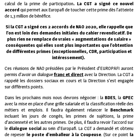
calcul de la prime de participation
. La CGT a signé ce nouvel
accord
qui permet aux Europafi de toucher cette prime dès l’atteinte
de 1,3 million de bénéfice.
Si la CGT a signé ces 2 accords de NAO 2020, elle rappelle que
l’on est loin des demandes initiales du cahier revendicatif. De
plus rien ne remplace de vraies « augmentations de salaire »
conséquentes qui elles sont plus importantes que l’obtention
de différentes primes (exceptionnelles, CDR, participation et
intéressement).
Ces réunions de NAO présidées par le Président d’EUROPAFI auront
permis d’avoir un dialogue
franc et direct
avec la Direction. La CGT a
rappelé les dossiers sociaux en cours et la Direction s’est engagée
sur différents points.
Dans les prochains mois nous devrons négocier : la
BDES
, la
GPEC
avec la mise en place d’une grille salariale et la classification réelle des
métiers et emplois. Il faudra également relancer le
Benchmark
incluant les jours de congés, les primes de sujétions, la prime
d’ancienneté et les autres primes. De plus, il faudra revoir l’accord sur
le
dialogue social
au sein d’Europafi. La CGT a demandé et obtenu
de repeser
le poste d’emballeur à la Coupeuse
. (Sur ce point
la