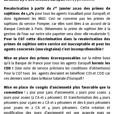
er
Revalorisation à partir du 1
janvier 2020 des primes de
sujétions de 1,2%
pour tous les agents travaillant pour Europafi, et
donc également les MAD. Ceci ne concerne pas les primes de
sujétions du service Pompier, car elles sont liées à un accord de la
Banque Centrale à Paris. (Néanmoins la prime de sujétion liée à la
gestion de l’eau sur notre site papetier sera donc elle revalorisée !).
Pour la CGT cette discrimination dans la revalorisation des
primes de sujétion entre service est inacceptable et pour les
agents concernés (une vingtaine) c’est incompréhensible !
Mise en place des primes écoresponsables
sur la même base
qu’à la Banque de France pour tous les agents Europafi
hormis les
CDD !
(Une note de service précisera les conditions d’obtentions)
Pour la CGT tous les agents devraient en bénéficier CDI et CDD car
ces derniers sont dans la Masse Salariale d’Europafi !
Mise en place de congés d’ancienneté plus favorable que la
convention
! 1 jour pour 5ans d’ancienneté, 2 jours pour 10ans. 3
jours pour 20ans (2 CA et 1 pécunier). Et transformation des 4 jours
pécuniers pour 25ans en 2 CA et 2 pécuniers et des 6 jours pécuniers
pour 30ans en 2 CA et 4 jours pécuniers. Cette création et
modification des jours d’ancienneté est une avancée mais ne