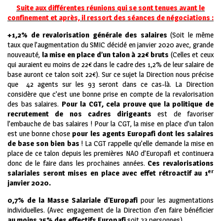
Suite aux différentes réunions qui se sont tenues avant le
confinement et après, il ressort des séances de négociations :
+1,2% de revalorisation générale des salaires
(Soit le même
taux que l’augmentation du SMIC décidé en janvier 2020 avec, grande
nouveauté,
la mise en place d’un talon à 22€ bruts
(Celles et ceux
qui auraient eu moins de 22€ dans le cadre des 1,2% de leur salaire de
base auront ce talon soit 22€). Sur ce sujet la Direction nous précise
que 42 agents sur les 93 seront dans ce cas-là. La Direction
considère que c’est une bonne prise en compte de la revalorisation
des bas salaires.
Pour la CGT, cela prouve que la politique de
recrutement de nos cadres dirigeants
est de favoriser
l’embauche de bas salaires ! Pour la CGT, la mise en place d’un talon
est une bonne chose
pour les agents Europafi dont les salaires
de base son bien bas
! La CGT rappelle qu’elle demande la mise en
place de ce talon depuis les premières NAO d’Europafi et continuera
donc de le faire dans les prochaines années.
Ces revalorisations
er
salariales seront mises en place avec effet rétroactif au 1
janvier 2020.
0,7% de la Masse Salariale d’Europafi
pour les augmentations
individuelles. (Avec engagement de la Direction d’en faire bénéficier
au moins 25% des effectifs Europafi
soit 23 personnes).