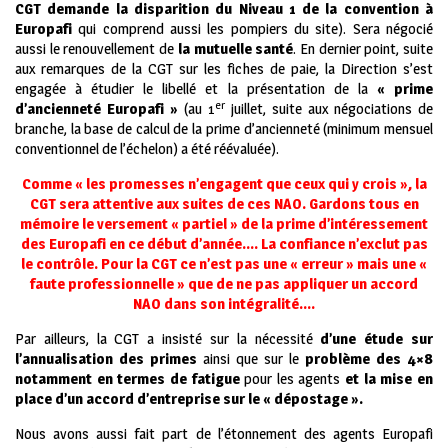
CGT demande la disparition du Niveau 1 de la convention à
Europafi
qui comprend aussi les pompiers du site). Sera négocié
aussi le renouvellement de
la mutuelle santé
. En dernier point, suite
aux remarques de la CGT sur les fiches de paie, la Direction s’est
engagée à étudier le libellé et la présentation de la
« prime
er
d’ancienneté Europafi »
(au 1
juillet, suite aux négociations de
branche, la base de calcul de la prime d’ancienneté (minimum mensuel
conventionnel de l’échelon) a été réévaluée).
Comme « les promesses n’engagent que ceux qui y crois », la
CGT sera attentive aux suites de ces NAO. Gardons tous en
mémoire le versement « partiel » de la prime d’intéressement
des Europafi en ce début d’année…. La confiance n’exclut pas
le contrôle. Pour la CGT ce n’est pas une « erreur » mais une «
faute professionnelle » que de ne pas appliquer un accord
NAO dans son intégralité….
Par ailleurs, la CGT a insisté sur la nécessité
d’une étude sur
l’annualisation des primes
ainsi que sur le
problème des 4×8
notamment en termes de fatigue
pour les agents
et la mise en
place d’un accord d’entreprise sur le « dépostage ».
Nous avons aussi fait part de l’étonnement des agents Europafi