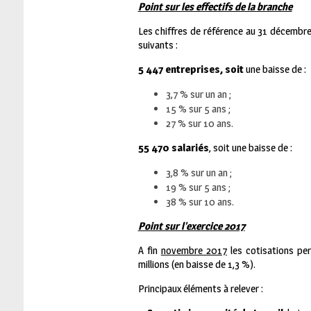
Point sur les effectifs de la branche
Les chiffres de référence au 31 décembre
suivants :
5 447 entreprises, soit
une baisse de :
3,7 % sur un an ;
15 % sur 5 ans ;
27 % sur 10 ans.
55 470 salariés
, soit une baisse de :
3,8 % sur un an ;
19 % sur 5 ans ;
38 % sur 10 ans.
Point sur l’exercice 2017
A fin
novembre 2017
les cotisations per
millions (en baisse de 1,3 %).
Principaux éléments à relever :