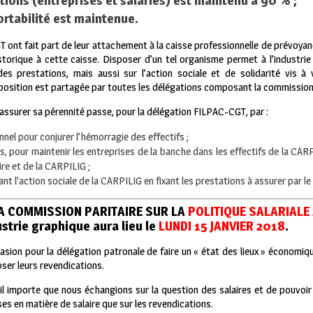
tions (entreprises et salariés) est maintenu à 90 % ;
ortabilité est maintenue.
ont fait part de leur attachement à la caisse professionnelle de prévoyan
torique à cette caisse. Disposer d’un tel organisme permet à l’industrie 
s prestations, mais aussi sur l’action sociale et de solidarité vis à 
 position est partagée par toutes les délégations composant la commission 
ssurer sa pérennité passe, pour la délégation FILPAC-CGT, par :
nel pour conjurer l’hémorragie des effectifs ;
iés, pour maintenir les entreprises de la banche dans les effectifs de la C
re et de la CARPILIG ;
t l’action sociale de la CARPILIG en fixant les prestations à assurer par le 
LA COMMISSION PARITAIRE SUR LA
POLITIQUE SALARIALE
ustrie graphique aura lieu le
LUNDI 15 JANVIER 2018
.
asion pour la délégation patronale de faire un « état des lieux » économiq
oser leurs revendications.
il importe que nous échangions sur la question des salaires et de pouvoir
ses en matière de salaire que sur les revendications.