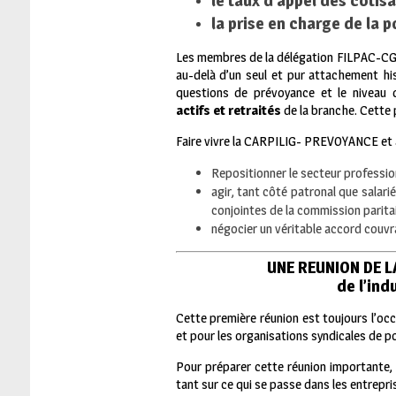
le taux d’appel des cotisa
la prise en charge de la p
Les membres de la délégation FILPAC-CGT 
au-delà d’un seul et pur attachement his
questions de prévoyance et le niveau de
actifs et retraités
de la branche. Cette
Faire vivre la CARPILIG- PREVOYANCE et a
Repositionner le secteur profession
agir, tant côté patronal que salar
conjointes de la commission paritai
négocier un véritable accord couvran
UNE REUNION DE 
de l’ind
Cette première réunion est toujours l’occ
et pour les organisations syndicales de p
Pour préparer cette réunion importante, 
tant sur ce qui se passe dans les entrepri