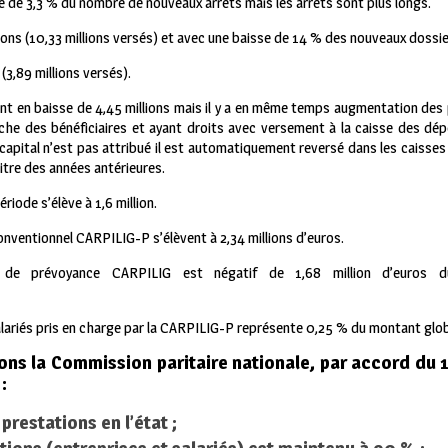
se de 3,3 % du nombre de nouveaux arrêts mais les arrêts sont plus longs.
ions (10,33 millions versés) et avec une baisse de 14 % des nouveaux dossie
(3,89 millions versés).
ont en baisse de 4,45 millions mais il y a en même temps augmentation des
herche des bénéficiaires et ayant droits avec versement à la caisse des dé
 capital n’est pas attribué il est automatiquement reversé dans les caisses
titre des années antérieures.
riode s’élève à 1,6 million.
onventionnel CARPILIG-P s’élèvent à 2,34 millions d’euros.
 de prévoyance CARPILIG est négatif de 1,68 million d’euros d
salariés pris en charge par la CARPILIG-P représente 0,25 % du montant glo
ons la Commission paritaire nationale, par accord du
:
prestations en l’état ;