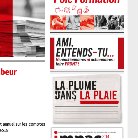
abeur
nt annuel sur les comptes
 2018.