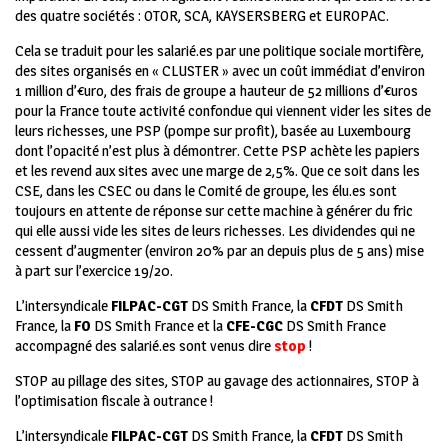
des quatre sociétés : OTOR, SCA, KAYSERSBERG et EUROPAC.
Cela se traduit pour les salarié.es par une politique sociale mortifère,
des sites organisés en « CLUSTER » avec un coût immédiat d’environ
1 million d’€uro, des frais de groupe a hauteur de 52 millions d’€uros
pour la France toute activité confondue qui viennent vider les sites de
leurs richesses, une PSP (pompe sur profit), basée au Luxembourg
dont l’opacité n’est plus à démontrer. Cette PSP achète les papiers
et les revend aux sites avec une marge de 2,5%. Que ce soit dans les
CSE, dans les CSEC ou dans le Comité de groupe, les élu.es sont
toujours en attente de réponse sur cette machine à générer du fric
qui elle aussi vide les sites de leurs richesses. Les dividendes qui ne
cessent d’augmenter (environ 20% par an depuis plus de 5 ans) mise
à part sur l’exercice 19/20.
L’intersyndicale
FILPAC-CGT
DS Smith France, la
CFDT
DS Smith
France, la
FO
DS Smith France et la
CFE-CGC
DS Smith France
accompagné des salarié.es sont venus dire
stop
!
STOP au pillage des sites, STOP au gavage des actionnaires, STOP à
l’optimisation fiscale à outrance !
L’intersyndicale
FILPAC-CGT
DS Smith France, la
CFDT
DS Smith