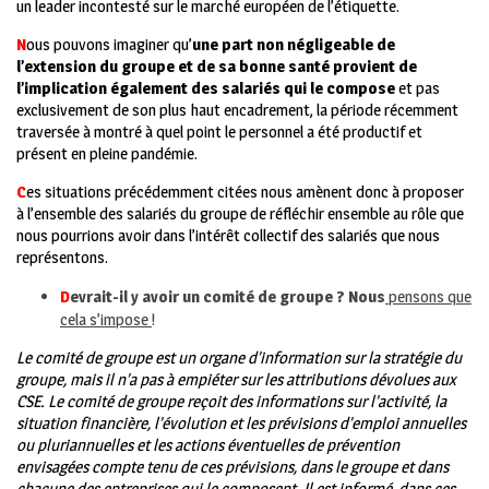
un leader incontesté sur le marché européen de l’étiquette.
N
ous pouvons imaginer qu’
une part non négligeable de
l’extension du groupe et de sa bonne santé provient de
l’implication également des salariés qui le compose
et pas
exclusivement de son plus haut encadrement, la période récemment
traversée à montré à quel point le personnel a été productif et
présent en pleine pandémie.
C
es situations précédemment citées nous amènent donc à proposer
à l’ensemble des salariés du groupe de réfléchir ensemble au rôle que
nous pourrions avoir dans l’intérêt collectif des salariés que nous
représentons.
D
evrait-il y avoir un comité de groupe ? Nous
pensons que
cela s’impose
!
Le comité de groupe est un organe d’information sur la stratégie du
groupe, mais il n’a pas à empiéter sur les attributions dévolues aux
CSE.
Le comité de groupe reçoit des informations sur l’activité, la
situation financière, l’évolution et les prévisions d’emploi annuelles
ou pluriannuelles et les actions éventuelles de prévention
envisagées compte tenu de ces prévisions, dans le groupe et dans
chacune des entreprises qui le composent. Il est informé, dans ces