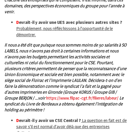
domaines, des perspectives économiques du groupe pour l’année à
venir.
D
evrait-il y avoir une UES avec plusieurs autres sites ?
Probablement, nous réfléchissons à l’opportunité de le
démontrer.
Il nous a été dit que puisque nous sommes moins de 50 salariés à SO
LABELS, nous n’avons pas droit à certaines informations et nous
n’avons pas les budgets permettant les activités sociales et
culturelles ni celui du fonctionnement pour le CSE. Pourtant,
plusieurs critères permettent de penser que la reconnaissance d’une
Union Economique et sociale est bien possible, notamment avec le
siège social de Floirac et l’imprimerie LAULAN. Décidera-t-on d’en
faire la démonstration comme le syndicat l’a fait et la gagné pour
d’autres imprimeries en Gironde (Groupe KORUS / Groupe GIB /
Groupe BERJON / …voir
https://www.filpac-cgt.fr/filieres/labeur/
Le
syndicat du Livre de Bordeaux a obtenu également l’intégration de
holding au périmètre !
D
evrait-il y avoir un CSE Central ?
La question en fait est de
savoir s’il est normal d’avoir déjà que des entreprises