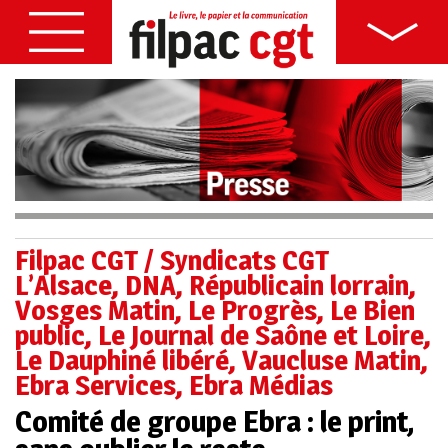
Filpac CGT / Syndicats CGT
L’Alsace, DNA, Républicain lorrain,
Vosges Matin, Le Progrès, Le Bien
public, Le Journal de Saône et Loire,
Le Dauphiné libéré, Vaucluse Matin,
Ebra Services, Ebra Médias
Comité de groupe Ebra : le print,