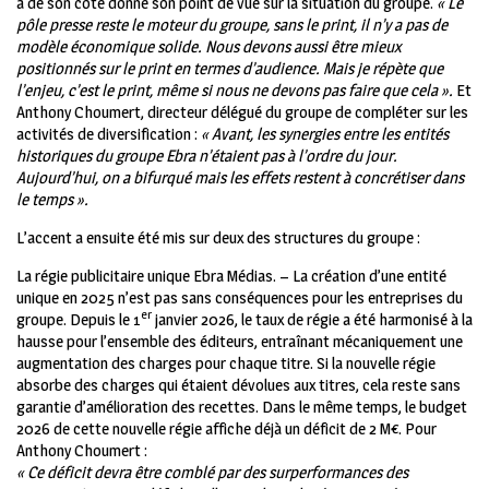
a de son côté donné son point de vue sur la situation du groupe.
« Le
pôle presse reste le moteur du groupe, sans le print, il n’y a pas de
modèle économique solide. Nous devons aussi être mieux
positionnés sur le print en termes d’audience. Mais je répète que
l’enjeu, c’est le print, même si nous ne devons pas faire que cela ».
Et
Anthony Choumert, directeur délégué du groupe de compléter sur les
activités de diversification :
« Avant, les synergies entre les entités
historiques du groupe Ebra n’étaient pas à l’ordre du jour.
Aujourd’hui, on a bifurqué mais les effets restent à concrétiser dans
le temps ».
L’accent a ensuite été mis sur deux des structures du groupe :
La régie publicitaire unique Ebra Médias. – La création d’une entité
unique en 2025 n’est pas sans conséquences pour les entreprises du
er
groupe. Depuis le 1
janvier 2026, le taux de régie a été harmonisé à la
hausse pour l’ensemble des éditeurs, entraînant mécaniquement une
augmentation des charges pour chaque titre. Si la nouvelle régie
absorbe des charges qui étaient dévolues aux titres, cela reste sans
garantie d’amélioration des recettes. Dans le même temps, le budget
2026 de cette nouvelle régie affiche déjà un déficit de 2 M€. Pour
Anthony Choumert :
« Ce déficit devra être comblé par des surperformances des