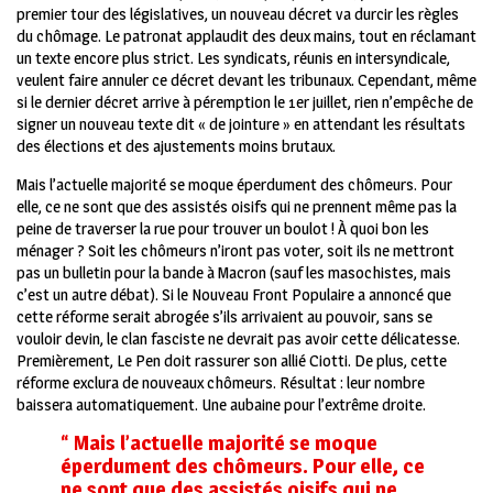
premier tour des législatives, un nouveau décret va durcir les règles
du chômage. Le patronat applaudit des deux mains, tout en réclamant
un texte encore plus strict. Les syndicats, réunis en intersyndicale,
veulent faire annuler ce décret devant les tribunaux. Cependant, même
si le dernier décret arrive à péremption le 1er juillet, rien n’empêche de
signer un nouveau texte dit « de jointure » en attendant les résultats
des élections et des ajustements moins brutaux.
Mais l’actuelle majorité se moque éperdument des chômeurs. Pour
elle, ce ne sont que des assistés oisifs qui ne prennent même pas la
peine de traverser la rue pour trouver un boulot ! À quoi bon les
ménager ? Soit les chômeurs n’iront pas voter, soit ils ne mettront
pas un bulletin pour la bande à Macron (sauf les masochistes, mais
c’est un autre débat). Si le Nouveau Front Populaire a annoncé que
cette réforme serait abrogée s’ils arrivaient au pouvoir, sans se
vouloir devin, le clan fasciste ne devrait pas avoir cette délicatesse.
Premièrement, Le Pen doit rassurer son allié Ciotti. De plus, cette
réforme exclura de nouveaux chômeurs. Résultat : leur nombre
baissera automatiquement. Une aubaine pour l’extrême droite.
“ Mais l’actuelle majorité se moque
éperdument des chômeurs. Pour elle, ce
ne sont que des assistés oisifs qui ne