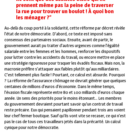
prennent même pas la peine de traverser
la rue pour trouver un boulot ! À quoi bon
les ménager ?”
Au-delà du coup porté à la solidarité, cette réforme par décret révèle
l’état de notre démocratie. D’abord, ce texte est imposé sans
consensus des partenaires sociaux. Ensuite, avant de partir, le
gouvernement aurait pu traiter d’autres urgences comme l’égalité
salariale entre les femmes et les hommes, renforcer les dispositifs
pour lutter contre les accidents du travail, ou encore mettre en place
une stratégie rigoureuse pour traquer les évadés fiscaux. Mais non, la
macronie préfère s’attaquer aux faibles plutôt qu’aux milliardaires.
C’est tellement plus facile ! Pourtant, ce calcul est absurde. Pourquoi
? La réforme de l’assurance chômage ne devrait générer que quelques
centaines de millions d’euros d’économie. Dans le même temps,
l’évasion fiscale représente entre 80 et 100 milliards d’euros chaque
année. Un sens des priorités pour le moins étonnant… Les membres
du gouvernement devraient pourtant savoir qu’un contrat de travail
reste précaire. Eux qui pensaient papillonner pendant trois ans voient
leur chef fermer boutique. Sauf qu’ils vont vite se recaser, ce qui n’est
pas le cas de tous ces travailleurs jetés dans la précarité. Un calcul
cynique pour notre démocratie.