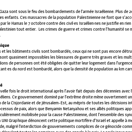
e Gaza sont sous le feu des bombardements de l’armée Israélienne. Plus de
des enfants. Ces massacres de la population Palestinienne ne font que s’ac
ar le Hamas le 7 octobre contre des civil·es Israélien·nes ne justifie en rien 
lestinien tout entier.
Les crimes de guerre et crimes contre l’humanité se m
.
hique
tes et les bâtiments civils sont bombardés, ceux qui ne sont pas encore détr
 sont quasiment impossibles les blessures de guerre très graves et les mul
llions de personnes ont été obligées de quitter leur logement dans l’urgence
tant·es du nord est bombardé, alors que la densité de population au km carr
sé
lle fois le droit international après l’avoir fait depuis des décennies avec
aéliens.
Ce gouvernement dominé par l’extrême droite mène ouvertement une
 de la Cisjordanie et de Jérusalem-Est, au mépris de toutes les décisions i
essus de paix, alors que Benyamin Netanyahou et ses alliés politiques appell
culièrement mobilisée pour la cause Palestinienne, dont l’ensemble des syn
 à UNI Graphique dénoncent cette politique mortifère d’Israël et appelle à m
nde, malgré l’interdiction de gouvernements complices de ce génocide com