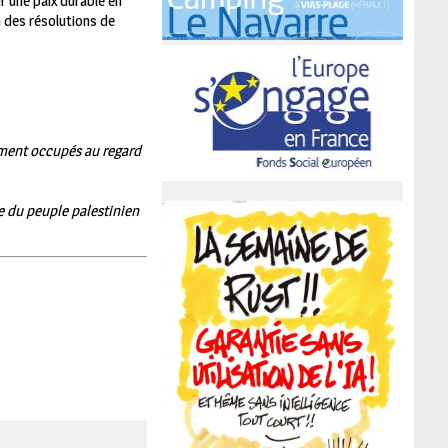
r une paix durable en
n des résolutions de
lement occupés au regard
le du peuple palestinien