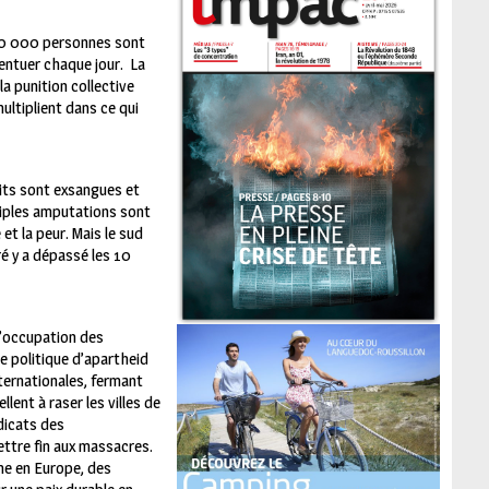
 20 000 personnes sont
centuer chaque jour.
La
la punition collective
ultiplient dans ce qui
uits sont exsangues et
tiples amputations sont
 et la peur.
Mais le sud
é y a dépassé les 10
 l’occupation des
 politique d’apartheid
nternationales, fermant
ent à raser les villes de
dicats des
ettre fin aux massacres.
me en Europe, des