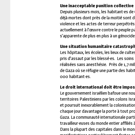
Une inacceptable punition collective
Depuis plusieurs mois, les habitant·es d
déjà mortes dont près de la moitié sont 
violence et les actes de terreur perpétrés p
actuellement à l’œuvre contre le peuple pa
s’apparente de plus en plus à un génocide
Une situation humanitaire catastrop
Les hôpitaux, les écoles, les lieux de cul
pris d’assaut par les blessé·es.
Les soins
réalisées sans anesthésie.
Près de 1,7 mi
de Gaza où se réfugie une partie des habi
000 habitant·es.
Le droit international doit être impo
Le gouvernement israélien bafoue une nouve
territoires Palestiniens par les colons Isr
et poursuit inexorablement la colonisation
chaque jour davantage la porte à tout proc
Gaza.
La communauté internationale parti
travailleur·euses du monde entier affiliés
Dans la plupart des capitales dans le mo