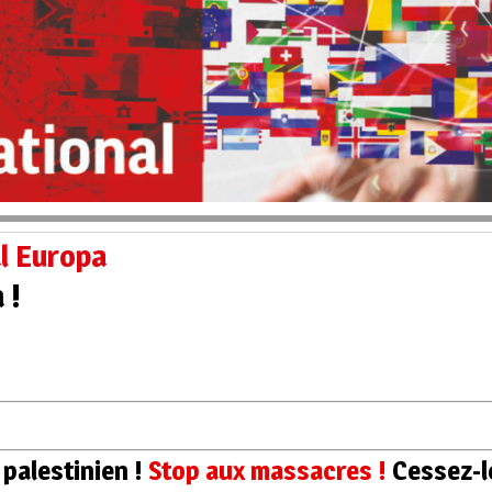
al Europa
 !
e
palestinien !
Stop aux massacres !
Cessez-le