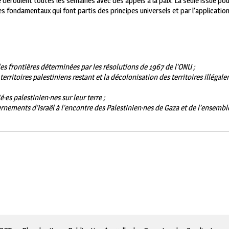
 déroulent toutes les semaines avec des appels à la paix.
La seule issue pou
es fondamentaux qui font partis des principes universels et par l’applicatio
es frontières déterminées par les résolutions de 1967 de l’ONU ;
territoires palestiniens restant et la décolonisation des territoires illéga
é·es palestinien·nes sur leur terre ;
ernements d’Israël à l’encontre des Palestinien·nes de Gaza et de l’ensemb