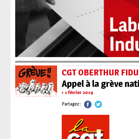
CGT OBERTHUR FIDU
Appel à la grève nat
1 février 2019
Partagez :